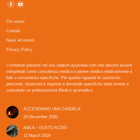
Find us on:
Facebook
YouTube
page
page
Chi siamo
opens
opens
Contatti
in
in
News ed eventi
new
new
window
window
Privacy Policy
I contenuti presenti nel sito nadesh-ayurveda.com non devono essere
interpretati come consulenza medica o parere medico relativamente a
fatti o circostanze specifiche. Per quanto riguarda le casistiche
personali, situazioni e risposte a domande specifiche siete invitati a
consultare un professionista Medico ayurvedico.
ACCENDIAMO UNA CANDELA
24 December 2020
AMLA – GUSTO ACIDO
12 March 2019