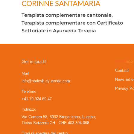
CORINNE SANTAMARIA
Terapista complementare cantonale,
Terapista complementare con Certificato
Settoriale in Ayurveda Terapia
Get in touch!
Chi siamo
Contatti
Mail
News ed e
info@nadesh-ayurveda.com
Privacy Po
Telefono
+41 79 924 69 47
Indirizzo
Via Camara 58, 6932 Breganzona, Lugano,
Ticino Svizzera CH - CHE-403.394.068
Orari di apertura del centro