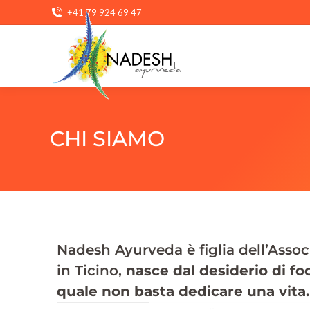
+41 79 924 69 47
CHI SIAMO
Nadesh Ayurveda è figlia dell’Asso
in Ticino,
nasce dal desiderio di foc
quale non basta dedicare una vita.