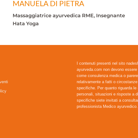
MANUELA DI PIETRA
Massaggiatrice ayurvedica RME, Insegnante
Hata Yoga
I contenuti presenti nel sito nades
ayurveda.com non devono essere i
come consulenza medica o parer
venti
relativamente a fatti o circostanze
specifiche. Per quanto riguarda le
licy
personali, situazioni e risposte a
specifiche siete invitati a consulta
professionista Medico ayurvedico.