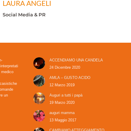
LAURA ANGELI
Social Media & PR
h-
ACCENDIAMO UNA CANDELA
nterpretati
24 Dicembre 2020
e medico
AMLA – GUSTO ACIDO
 casistiche
12 Marzo 2019
 domande
re un
Auguri a tutti i papà
19 Marzo 2020
auguri mamma
13 Maggio 2017
CAMBIAMO ATTEGGIAMENTO