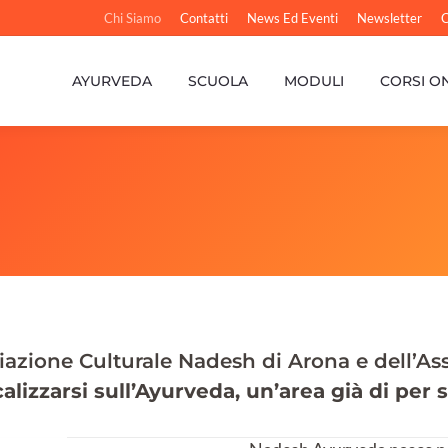
Chi Siamo
Contatti
News Ed Eventi
Newsletter
C
AYURVEDA
SCUOLA
MODULI
CORSI O
ciazione Culturale Nadesh di Arona e dell’A
alizzarsi sull’Ayurveda, un’area già di per 