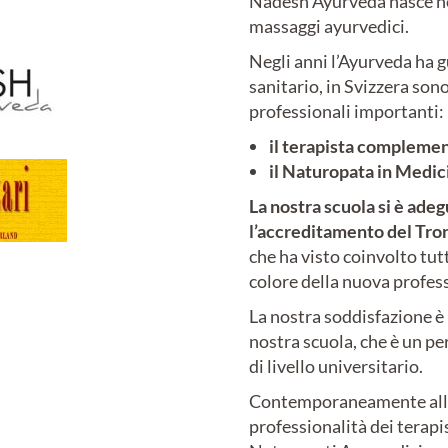
Nadesh Ayurveda nasce n
massaggi ayurvedici.
Negli anni l’Ayurveda ha 
sanitario, in Svizzera son
professionali importanti:
il terapista compleme
il Naturopata in Medi
La nostra scuola si è ade
l’accreditamento del Tr
che ha visto coinvolto tutt
colore della nuova profess
La nostra soddisfazione è 
nostra scuola, che è un pe
di livello universitario.
Contemporaneamente all’ev
professionalità dei terapi