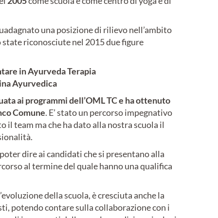
el
2005
come scuola e come centro di yoga e di
guadagnato una posizione di rilievo nell’ambito
o state riconosciute nel 2015 due figure
ntare in Ayurveda Terapia
cina Ayurvedica
guata ai programmi dell’OML TC e ha ottenuto
onco Comune
. E’ stato un percorso impegnativo
o il team ma che ha dato alla nostra scuola il
ionalità.
poter dire ai candidati che si presentano alla
rcorso al termine del quale hanno una qualifica
oluzione della scuola, è cresciuta anche la
sti, potendo contare sulla collaborazione con i