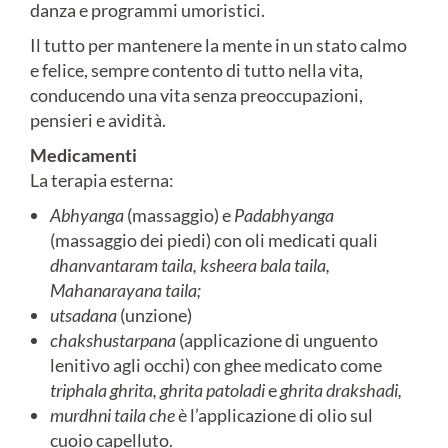
danza e programmi umoristici.
Il tutto per mantenere la mente in un stato calmo
e felice, sempre contento di tutto nella vita,
conducendo una vita senza preoccupazioni,
pensieri e avidità.
Medicamenti
La terapia esterna:
Abhyanga
(massaggio) e
Padabhyanga
(massaggio dei piedi) con oli medicati quali
dhanvantaram taila,
ksheera bala taila,
Mahanarayana taila;
utsadana
(unzione)
chakshustarpana
(applicazione di unguento
lenitivo agli occhi) con ghee medicato come
triphala ghrita,
ghrita patoladi
e
ghrita drakshadi,
murdhni taila che
è l’applicazione di olio sul
cuoio capelluto.