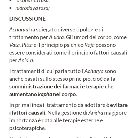
lokanatha rasa,
nidrodaya rasa;
DISCUSSIONE
Acharya
ha spiegato diverse tipologie di
trattamento per
Anidra.
Gli umori del corpo, come
Vata, Pitta
e il principio psichico
Raja
possono
essere considerati come il principio fattori causali
per
Anidra.
I trattamenti di cui parla tutto l’
Acharya
sono
anche basati sullo stesso principio, cioè dalla
somministrazione dei farmaci e terapie che
aumentano
kapha
nel corpo
.
In prima linea il trattamento da adottare è
evitare
i fattori causali
. Nella gestione di
Anidra
maggiore
importanza è data alle terapie esterne e
psicoterapiche
.