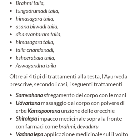
Brahmi taila,
tungadrumadi taila,
himasagara taila,
asana bilwadi taila,
dhanvantaram taila,
himasagara taila,
taila chandanadi,
ksheerabala taila,
Aswagandha taila
Oltre ai 4 tipi di trattamenti alla testa, l’Ayurveda
prescrive, secondo i casi, i seguenti trattamenti
Samvahana
sfregamento del corpo con le mani
Udvartana
massaggio del corpo con polvere di
erbe
Karnapoorana
unzione delle orecchie
Shirolepa
impacco medicinale sopra la fronte
con farmaci come
brahmi,
devadaru
Vadana lepa
applicazione medicinale sul il volto