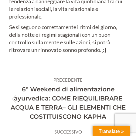
tendenza a danneggiare la vita quotidiana tra cui
le relazioni sociali, la vita relazionale e
professionale.
Se si seguono correttamente i ritmi del giorno,
della notte e i regimi stagionali con un buon
controllo sulla mente e sulle azioni, si potrà
ritrovare un rinnovato sonno profondo.[:]
Naviga
PRECEDENTE
tra
6° Weekend di alimentazione
ayurvedica: COME RIEQUILIBRARE
i
Post
ACQUA E TERRA– GLI ELEMENTI CHE
precedente:
post
COSTITUISCONO KAPHA
Translate »
SUCCESSIVO