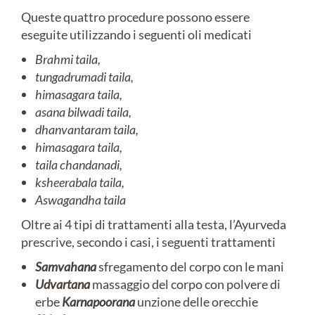
Queste quattro procedure possono essere
eseguite utilizzando i seguenti oli medicati
Brahmi taila,
tungadrumadi taila,
himasagara taila,
asana bilwadi taila,
dhanvantaram taila,
himasagara taila,
taila chandanadi,
ksheerabala taila,
Aswagandha taila
Oltre ai 4 tipi di trattamenti alla testa, l’Ayurveda
prescrive, secondo i casi, i seguenti trattamenti
Samvahana
sfregamento del corpo con le mani
Udvartana
massaggio del corpo con polvere di
erbe
Karnapoorana
unzione delle orecchie