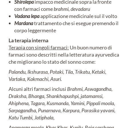
Shirolepa
impacco medicinale sopra la fronte
con farmaci come
brahmi,
devadaru
Vadana lepa
applicazione medicinale sul il volto
Mardana
trattamento che si esegue premendo il
corpo leggermente
La terapia interna
Terapia con singoli farmaci:
Un buon numero di
farmaci sono descritti nella letteratura ayurvedica
che migliorano lo stato del sonno come:
Palandu, Ikshurasa,
Potaki, Tila, Trikatu, Ketaki,
Vartaka,
Kakmachi, Asuri.
Alcuni altri farmaci inclusi
Brahmi, Aswagandha,
Draksha,
Bhanga, Shankhapushpi, jatamamsi,
Ahiphena, Tagara, Kusmanda, Yamini, Pippali
moola,
Sarpagandha, Punarnava, Karpura,
Parasika yavani,
Katu Tumbi, Jatiphala,
Apamarga moola, Khas Khas, Kupilu, Raja
sarshapa.