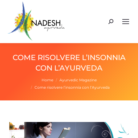
Cerca:
COME RISOLVERE L’INSONNIA
CON L’AYURVEDA
Tu sei qui:
Home
Ayurvedic Magazine
Come risolvere l’insonnia con l’Ayurveda