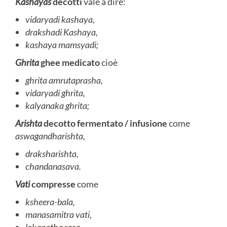
Kashayas
decotti
vale a dire:
vidaryadi kashaya,
drakshadi Kashaya,
kashaya mamsyadi;
Ghrita
ghee medicato
cioè
ghrita
amrutaprasha,
vidaryadi ghrita,
kalyanaka ghrita;
Arishta
decotto fermentato / infusione
come
aswagandharishta,
draksharishta,
chandanasava.
Vati
compresse
come
ksheera-bala,
manasamitra vati,