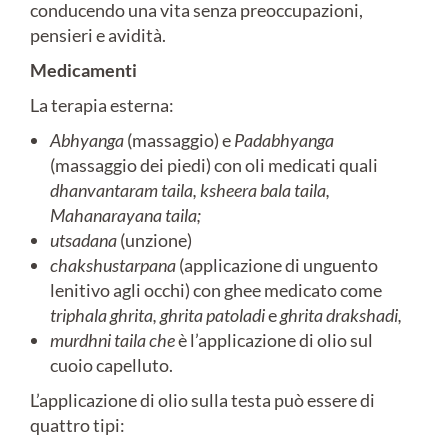
conducendo una vita senza preoccupazioni,
pensieri e avidità.
Medicamenti
La terapia esterna:
Abhyanga
(massaggio) e
Padabhyanga
(massaggio dei piedi) con oli medicati quali
dhanvantaram taila,
ksheera bala taila,
Mahanarayana taila;
utsadana
(unzione)
chakshustarpana
(applicazione di unguento
lenitivo agli occhi) con ghee medicato come
triphala ghrita,
ghrita patoladi
e
ghrita drakshadi,
murdhni taila che
è l’applicazione di olio sul
cuoio capelluto.
L’applicazione di olio sulla testa può essere di
quattro tipi: