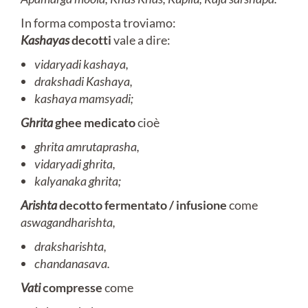
In forma composta troviamo:
Kashayas
decotti
vale a dire:
vidaryadi kashaya,
drakshadi Kashaya,
kashaya mamsyadi;
Ghrita
ghee medicato
cioè
ghrita
amrutaprasha,
vidaryadi ghrita,
kalyanaka ghrita;
Arishta
decotto fermentato / infusione
come
aswagandharishta,
draksharishta,
chandanasava.
Vati
compresse
come