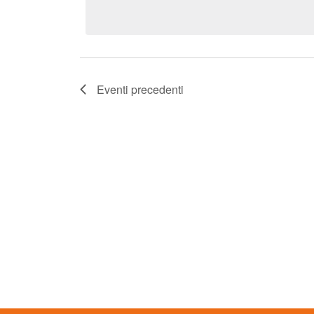
Navigazione
Chiave.
data.
Eventi
precedenti