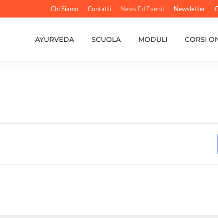
Chi Siamo
Contatti
News Ed Eventi
Newsletter
C
AYURVEDA
SCUOLA
MODULI
CORSI O