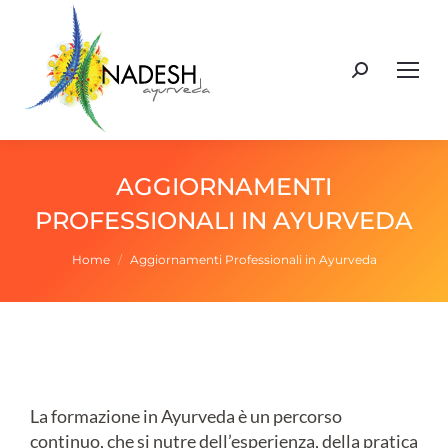
Cerca:
AGGIORNAMENTI
PROFESSIONALI IN AYURVEDA
Tu sei qui:
Home
Aggiornamenti Professionali in Ayurveda
La formazione in Ayurveda è un percorso
continuo, che si nutre dell’esperienza, della pratica