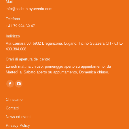
Mail
info@nadesh-ayurveda.com
Telefono
+41 79 924 69 47
Indirizzo
Via Camara 58, 6932 Breganzona, Lugano, Ticino Svizzera CH - CHE-
403.394.068
Orari di apertura del centro
Lunedì mattina chiuso, pomeriggio aperto su appuntamento, da
Martedì al Sabato aperto su appuntamento, Domenica chiuso.
Ci puoi trovare su:
Facebook
YouTube
page
page
Chi siamo
opens
opens
Contatti
in
in
News ed eventi
new
new
window
window
Privacy Policy