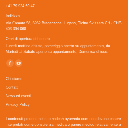
+41 79 924 69 47
Indirizzo
Via Camara 58, 6932 Breganzona, Lugano, Ticino Svizzera CH - CHE-
403.394.068
Orari di apertura del centro
Lunedì mattina chiuso, pomeriggio aperto su appuntamento, da
Martedì al Sabato aperto su appuntamento, Domenica chiuso.
Ci puoi trovare su:
Facebook
YouTube
page
page
Chi siamo
opens
opens
Contatti
in
in
News ed eventi
new
new
window
window
Privacy Policy
I contenuti presenti nel sito nadesh-ayurveda.com non devono essere
interpretati come consulenza medica o parere medico relativamente a