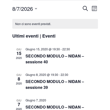
8/7/2026
Eventi
Even
Cerca
Mese
Seleziona
Viste
Ricerc
Calendario
la
Non ci sono eventi previsti.
Navi
data.
e
di
Ultimi eventi | Eventi
viste
Eventi
Giugno 15, 2020 @ 19:30
-
22:30
GIU
Naviga
15
SECONDO MODULO – NIDAN –
2020
sessione 40
Giugno 8, 2020 @ 19:30
-
22:30
GIU
8
SECONDO MODULO – NIDAN –
2020
sessione 39
Giugno 7, 2020
GIU
7
SECONDO MODULO – NIDAN –
2020