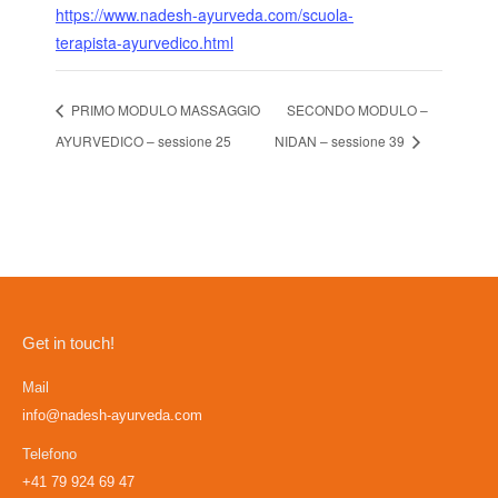
https://www.nadesh-ayurveda.com/scuola-
terapista-ayurvedico.html
PRIMO MODULO MASSAGGIO
SECONDO MODULO –
AYURVEDICO – sessione 25
NIDAN – sessione 39
Get in touch!
Mail
info@nadesh-ayurveda.com
Telefono
+41 79 924 69 47