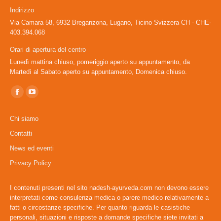
Indirizzo
Via Camara 58, 6932 Breganzona, Lugano, Ticino Svizzera CH - CHE-
403.394.068
Orari di apertura del centro
Lunedì mattina chiuso, pomeriggio aperto su appuntamento, da
Martedì al Sabato aperto su appuntamento, Domenica chiuso.
Ci puoi trovare su:
Facebook
YouTube
page
page
Chi siamo
opens
opens
Contatti
in
in
News ed eventi
new
new
window
window
Privacy Policy
I contenuti presenti nel sito nadesh-ayurveda.com non devono essere
interpretati come consulenza medica o parere medico relativamente a
fatti o circostanze specifiche. Per quanto riguarda le casistiche
personali, situazioni e risposte a domande specifiche siete invitati a