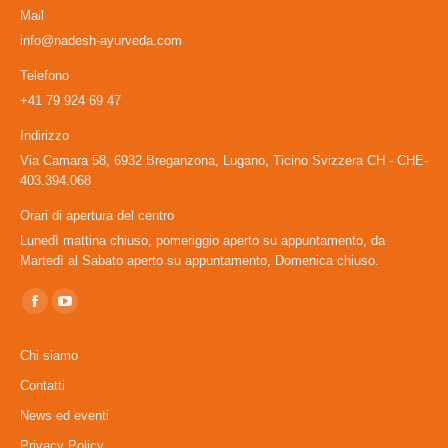
Mail
info@nadesh-ayurveda.com
Telefono
+41 79 924 69 47
Indirizzo
Via Camara 58, 6932 Breganzona, Lugano, Ticino Svizzera CH - CHE-
403.394.068
Orari di apertura del centro
Lunedì mattina chiuso, pomeriggio aperto su appuntamento, da
Martedì al Sabato aperto su appuntamento, Domenica chiuso.
Ci puoi trovare su:
Facebook
YouTube
page
page
Chi siamo
opens
opens
Contatti
in
in
News ed eventi
new
new
window
window
Privacy Policy