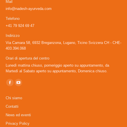
Mail
info@nadesh-ayurveda.com
Telefono
+41 79 924 69 47
Indirizzo
Via Camara 58, 6932 Breganzona, Lugano, Ticino Svizzera CH - CHE-
403.394.068
Orari di apertura del centro
Lunedì mattina chiuso, pomeriggio aperto su appuntamento, da
Martedì al Sabato aperto su appuntamento, Domenica chiuso.
Ci puoi trovare su:
Facebook
YouTube
page
page
Chi siamo
opens
opens
Contatti
in
in
News ed eventi
new
new
window
window
Privacy Policy