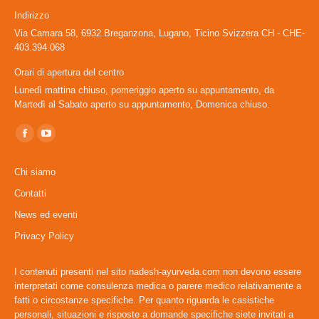
Indirizzo
Via Camara 58, 6932 Breganzona, Lugano, Ticino Svizzera CH - CHE-
403.394.068
Orari di apertura del centro
Lunedì mattina chiuso, pomeriggio aperto su appuntamento, da
Martedì al Sabato aperto su appuntamento, Domenica chiuso.
Ci puoi trovare su:
Facebook
YouTube
page
page
Chi siamo
opens
opens
Contatti
in
in
News ed eventi
new
new
window
window
Privacy Policy
I contenuti presenti nel sito nadesh-ayurveda.com non devono essere
interpretati come consulenza medica o parere medico relativamente a
fatti o circostanze specifiche. Per quanto riguarda le casistiche
personali, situazioni e risposte a domande specifiche siete invitati a