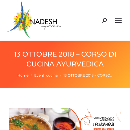
Cerca:
13 OTTOBRE 2018 – CORSO DI
CUCINA AYURVEDICA
Tu sei qui:
Home
Eventi cucina
13 OTTOBRE 2018 – CORSO…