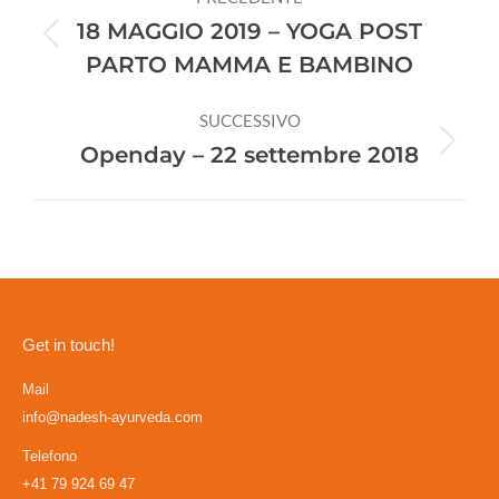
tra
18 MAGGIO 2019 – YOGA POST
Post
PARTO MAMMA E BAMBINO
i
precedente:
post
SUCCESSIVO
Prossimo
Openday – 22 settembre 2018
post:
Get in touch!
Mail
info@nadesh-ayurveda.com
Telefono
+41 79 924 69 47