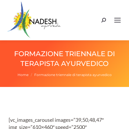
Cerca:
FORMAZIONE TRIENNALE DI
TERAPISTA AYURVEDICO
Tu sei qui:
Home
Formazione triennale di terapista ayurvedico
[vc_images_carousel images=”39,50,48,47″
img_size=”610×460″ speed=”2500″