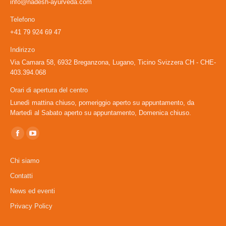
info@nadesh-ayurveda.com
Telefono
+41 79 924 69 47
Indirizzo
Via Camara 58, 6932 Breganzona, Lugano, Ticino Svizzera CH - CHE-
403.394.068
Orari di apertura del centro
Lunedì mattina chiuso, pomeriggio aperto su appuntamento, da
Martedì al Sabato aperto su appuntamento, Domenica chiuso.
Ci puoi trovare su:
Facebook
YouTube
page
page
Chi siamo
opens
opens
Contatti
in
in
News ed eventi
new
new
window
window
Privacy Policy