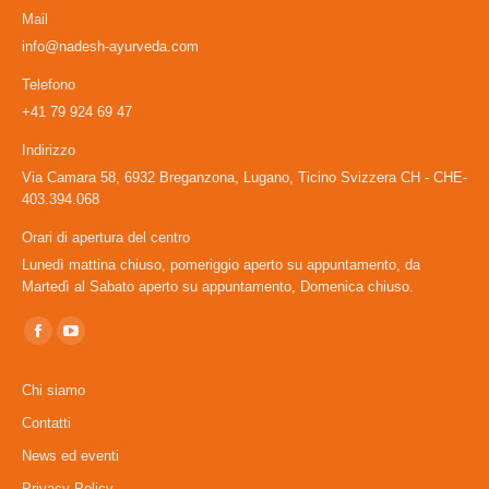
Mail
info@nadesh-ayurveda.com
Telefono
+41 79 924 69 47
Indirizzo
Via Camara 58, 6932 Breganzona, Lugano, Ticino Svizzera CH - CHE-
403.394.068
Orari di apertura del centro
Lunedì mattina chiuso, pomeriggio aperto su appuntamento, da
Martedì al Sabato aperto su appuntamento, Domenica chiuso.
Ci puoi trovare su:
Facebook
YouTube
page
page
Chi siamo
opens
opens
Contatti
in
in
News ed eventi
new
new
window
window
Privacy Policy