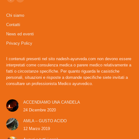
Facebook
YouTube
page
page
Chi siamo
opens
opens
Contatti
in
in
News ed eventi
new
new
window
window
Privacy Policy
I contenuti presenti nel sito nadesh-ayurveda.com non devono essere
interpretati come consulenza medica o parere medico relativamente a
fatti o circostanze specifiche. Per quanto riguarda le casistiche
personali, situazioni e risposte a domande specifiche siete invitati a
consultare un professionista Medico ayurvedico.
ACCENDIAMO UNA CANDELA
24 Dicembre 2020
AMLA – GUSTO ACIDO
12 Marzo 2019