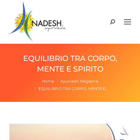
Cerca:
EQUILIBRIO TRA CORPO,
MENTE E SPIRITO
Tu sei qui:
Home
Ayurvedic Magazine
EQUILIBRIO TRA CORPO, MENTE E…