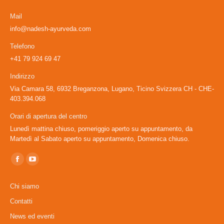
Mail
info@nadesh-ayurveda.com
Telefono
+41 79 924 69 47
Indirizzo
Via Camara 58, 6932 Breganzona, Lugano, Ticino Svizzera CH - CHE-
403.394.068
Orari di apertura del centro
Lunedì mattina chiuso, pomeriggio aperto su appuntamento, da
Martedì al Sabato aperto su appuntamento, Domenica chiuso.
Ci puoi trovare su:
Facebook
YouTube
page
page
Chi siamo
opens
opens
Contatti
in
in
News ed eventi
new
new