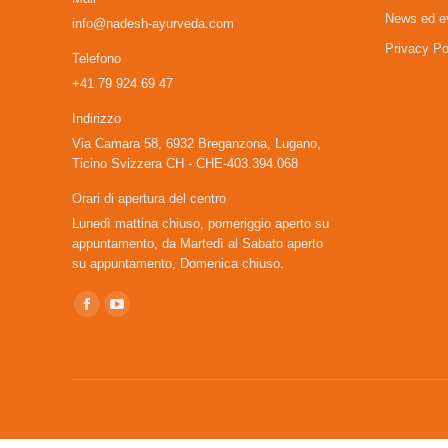
News ed e
info@nadesh-ayurveda.com
Privacy Po
Telefono
+41 79 924 69 47
Indirizzo
Via Camara 58, 6932 Breganzona, Lugano,
Ticino Svizzera CH - CHE-403.394.068
Orari di apertura del centro
Lunedì mattina chiuso, pomeriggio aperto su
appuntamento, da Martedì al Sabato aperto
su appuntamento, Domenica chiuso.
Ci puoi trovare su:
Facebook
YouTube
page
page
opens
opens
in
in
new
new
window
window