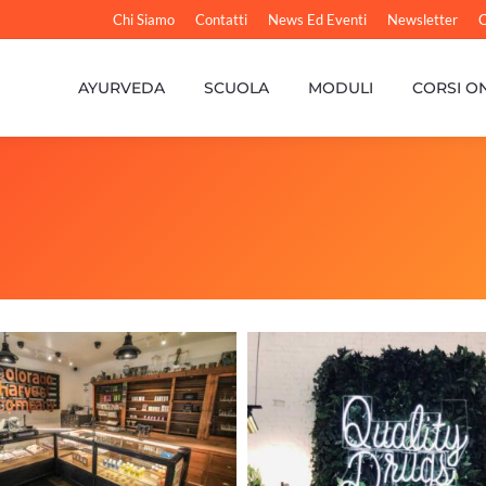
Chi Siamo
Contatti
News Ed Eventi
Newsletter
C
AYURVEDA
SCUOLA
MODULI
CORSI O