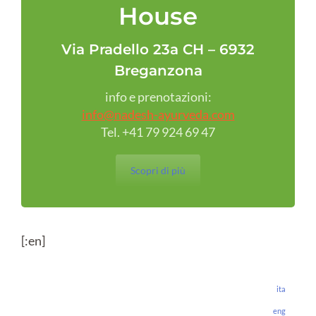
House
Via Pradello 23a CH – 6932
Breganzona
info e prenotazioni:
info@nadesh-ayurveda.com
Tel. +41 79 924 69 47
Scopri di più
[:en]
ita
eng