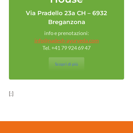
Via Pradello 23a CH – 6932
Breganzona
info e prenotazioni:
info@nadesh-ayurveda.com
Tel. +41 79 924 69 47
Scopri di più
[:]