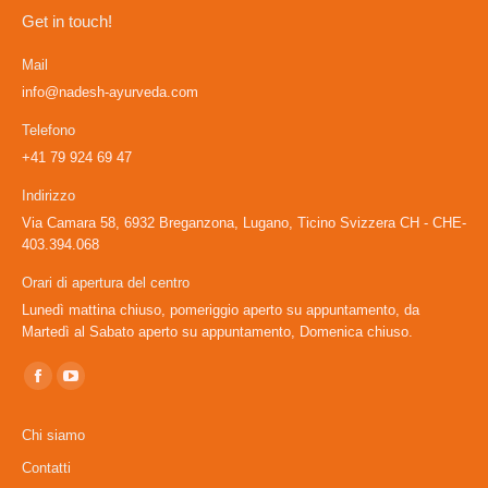
Get in touch!
Mail
info@nadesh-ayurveda.com
Telefono
+41 79 924 69 47
Indirizzo
Via Camara 58, 6932 Breganzona, Lugano, Ticino Svizzera CH - CHE-
403.394.068
Orari di apertura del centro
Lunedì mattina chiuso, pomeriggio aperto su appuntamento, da
Martedì al Sabato aperto su appuntamento, Domenica chiuso.
Ci puoi trovare su:
Facebook
YouTube
page
page
Chi siamo
opens
opens
Contatti
in
in