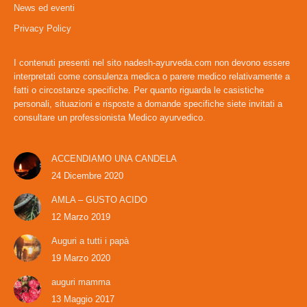
News ed eventi
new
new
window
window
Privacy Policy
I contenuti presenti nel sito nadesh-ayurveda.com non devono essere
interpretati come consulenza medica o parere medico relativamente a
fatti o circostanze specifiche. Per quanto riguarda le casistiche
personali, situazioni e risposte a domande specifiche siete invitati a
consultare un professionista Medico ayurvedico.
ACCENDIAMO UNA CANDELA
24 Dicembre 2020
AMLA – GUSTO ACIDO
12 Marzo 2019
Auguri a tutti i papà
19 Marzo 2020
auguri mamma
13 Maggio 2017