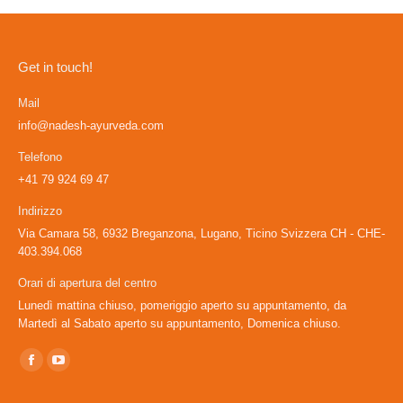
Get in touch!
Mail
info@nadesh-ayurveda.com
Telefono
+41 79 924 69 47
Indirizzo
Via Camara 58, 6932 Breganzona, Lugano, Ticino Svizzera CH - CHE-
403.394.068
Orari di apertura del centro
Lunedì mattina chiuso, pomeriggio aperto su appuntamento, da
Martedì al Sabato aperto su appuntamento, Domenica chiuso.
Ci puoi trovare su:
Facebook
YouTube
page
page