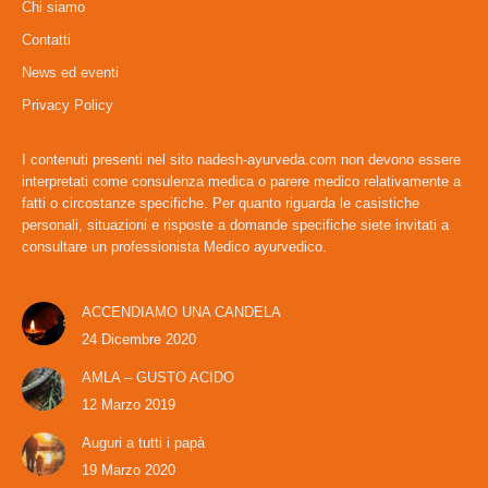
Chi siamo
opens
opens
Contatti
in
in
News ed eventi
new
new
window
window
Privacy Policy
I contenuti presenti nel sito nadesh-ayurveda.com non devono essere
interpretati come consulenza medica o parere medico relativamente a
fatti o circostanze specifiche. Per quanto riguarda le casistiche
personali, situazioni e risposte a domande specifiche siete invitati a
consultare un professionista Medico ayurvedico.
ACCENDIAMO UNA CANDELA
24 Dicembre 2020
AMLA – GUSTO ACIDO
12 Marzo 2019
Auguri a tutti i papà
19 Marzo 2020