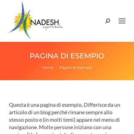
Cerca:
PAGINA DI ESEMPIO
Tu sei qui:
Home
Pagina di esempio
Questa è una pagina di esempio. Differisce da un
articolo di un blog perché rimane sempre allo
stesso posto e (in molti temi) appare nel menu di
navigazione. Molte persone iniziano con una