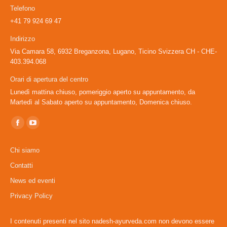
Telefono
+41 79 924 69 47
Indirizzo
Via Camara 58, 6932 Breganzona, Lugano, Ticino Svizzera CH - CHE-
403.394.068
Orari di apertura del centro
Lunedì mattina chiuso, pomeriggio aperto su appuntamento, da
Martedì al Sabato aperto su appuntamento, Domenica chiuso.
Ci puoi trovare su:
Facebook
YouTube
page
page
Chi siamo
opens
opens
Contatti
in
in
News ed eventi
new
new
window
window
Privacy Policy
I contenuti presenti nel sito nadesh-ayurveda.com non devono essere