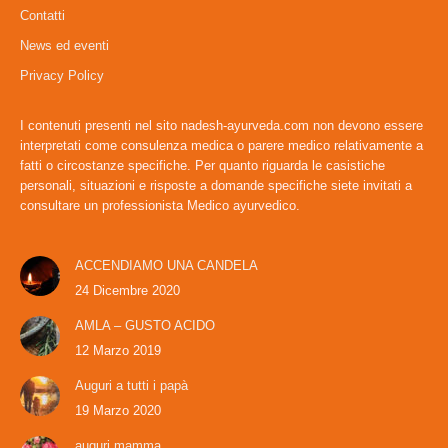
Contatti
in
in
News ed eventi
new
new
window
window
Privacy Policy
I contenuti presenti nel sito nadesh-ayurveda.com non devono essere
interpretati come consulenza medica o parere medico relativamente a
fatti o circostanze specifiche. Per quanto riguarda le casistiche
personali, situazioni e risposte a domande specifiche siete invitati a
consultare un professionista Medico ayurvedico.
ACCENDIAMO UNA CANDELA
24 Dicembre 2020
AMLA – GUSTO ACIDO
12 Marzo 2019
Auguri a tutti i papà
19 Marzo 2020
auguri mamma