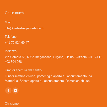
Get in touch!
Mail
info@nadesh-ayurveda.com
Telefono
+41 79 924 69 47
Indirizzo
Via Camara 58, 6932 Breganzona, Lugano, Ticino Svizzera CH - CHE-
403.394.068
Orari di apertura del centro
Lunedì mattina chiuso, pomeriggio aperto su appuntamento, da
Martedì al Sabato aperto su appuntamento, Domenica chiuso.
Ci puoi trovare su:
Facebook
YouTube
page
page
Chi siamo
opens
opens