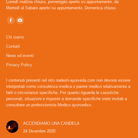
Lunedì mattina chiuso, pomeriggio aperto su appuntamento, da
Martedì al Sabato aperto su appuntamento, Domenica chiuso.
Ci puoi trovare su:
Facebook
YouTube
page
page
Chi siamo
opens
opens
Contatti
in
in
News ed eventi
new
new
window
window
Privacy Policy
I contenuti presenti nel sito nadesh-ayurveda.com non devono essere
interpretati come consulenza medica o parere medico relativamente a
fatti o circostanze specifiche. Per quanto riguarda le casistiche
personali, situazioni e risposte a domande specifiche siete invitati a
consultare un professionista Medico ayurvedico.
ACCENDIAMO UNA CANDELA
24 Dicembre 2020