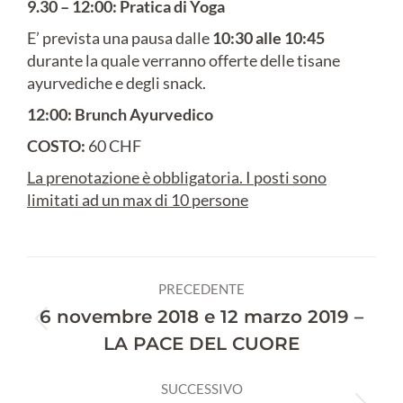
9.30 – 12:00: Pratica di Yoga
E’ prevista una pausa dalle
10:30 alle 10:45
durante la quale verranno offerte delle tisane
ayurvediche e degli snack.
12:00: Brunch Ayurvedico
COSTO:
60 CHF
La prenotazione è obbligatoria. I posti sono
limitati ad un max di 10 persone
Naviga
PRECEDENTE
tra
6 novembre 2018 e 12 marzo 2019 –
Post
LA PACE DEL CUORE
i
precedente:
post
SUCCESSIVO