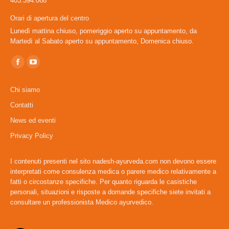
403.394.068
Orari di apertura del centro
Lunedì mattina chiuso, pomeriggio aperto su appuntamento, da
Martedì al Sabato aperto su appuntamento, Domenica chiuso.
Ci puoi trovare su:
Facebook
YouTube
page
page
Chi siamo
opens
opens
Contatti
in
in
News ed eventi
new
new
window
window
Privacy Policy
I contenuti presenti nel sito nadesh-ayurveda.com non devono essere
interpretati come consulenza medica o parere medico relativamente a
fatti o circostanze specifiche. Per quanto riguarda le casistiche
personali, situazioni e risposte a domande specifiche siete invitati a
consultare un professionista Medico ayurvedico.