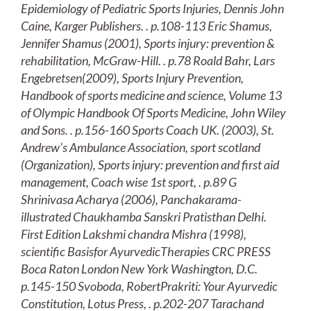
Epidemiology of Pediatric Sports Injuries, Dennis John
Caine, Karger Publishers. . p.108-113 Eric Shamus,
Jennifer Shamus (2001), Sports injury: prevention &
rehabilitation, McGraw-Hill. . p.78 Roald Bahr, Lars
Engebretsen(2009), Sports Injury Prevention,
Handbook of sports medicine and science, Volume 13
of Olympic Handbook Of Sports Medicine, John Wiley
and Sons. . p.156-160 Sports Coach UK. (2003), St.
Andrew’s Ambulance Association, sport scotland
(Organization), Sports injury: prevention and first aid
management, Coach wise 1st sport, . p.89 G
Shrinivasa Acharya (2006), Panchakarama-
illustrated Chaukhamba Sanskri Pratisthan Delhi.
First Edition Lakshmi chandra Mishra (1998),
scientific Basisfor AyurvedicTherapies CRC PRESS
Boca Raton London New York Washington, D.C.
p.145-150 Svoboda, RobertPrakriti: Your Ayurvedic
Constitution, Lotus Press, . p.202-207 Tarachand