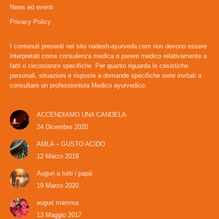
News ed eventi
new
new
window
window
Privacy Policy
I contenuti presenti nel sito nadesh-ayurveda.com non devono essere
interpretati come consulenza medica o parere medico relativamente a
fatti o circostanze specifiche. Per quanto riguarda le casistiche
personali, situazioni e risposte a domande specifiche siete invitati a
consultare un professionista Medico ayurvedico.
ACCENDIAMO UNA CANDELA
24 Dicembre 2020
AMLA – GUSTO ACIDO
12 Marzo 2019
Auguri a tutti i papà
19 Marzo 2020
auguri mamma
13 Maggio 2017