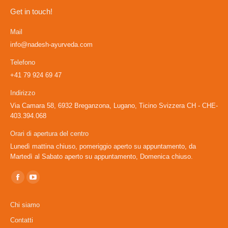
Get in touch!
Mail
info@nadesh-ayurveda.com
Telefono
+41 79 924 69 47
Indirizzo
Via Camara 58, 6932 Breganzona, Lugano, Ticino Svizzera CH - CHE-
403.394.068
Orari di apertura del centro
Lunedì mattina chiuso, pomeriggio aperto su appuntamento, da
Martedì al Sabato aperto su appuntamento, Domenica chiuso.
Ci puoi trovare su:
Facebook
YouTube
page
page
Chi siamo
opens
opens
Contatti
in
in