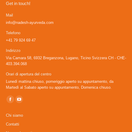
Get in touch!
Mail
info@nadesh-ayurveda.com
Telefono
+41 79 924 69 47
Indirizzo
Via Camara 58, 6932 Breganzona, Lugano, Ticino Svizzera CH - CHE-
403.394.068
Orari di apertura del centro
Lunedì mattina chiuso, pomeriggio aperto su appuntamento, da
Martedì al Sabato aperto su appuntamento, Domenica chiuso.
Ci puoi trovare su:
Facebook
YouTube
page
page
Chi siamo
opens
opens
Contatti
in
in