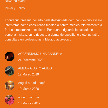
News ed eventi
new
new
window
window
Privacy Policy
I contenuti presenti nel sito nadesh-ayurveda.com non devono essere
interpretati come consulenza medica o parere medico relativamente a
fatti o circostanze specifiche. Per quanto riguarda le casistiche
personali, situazioni e risposte a domande specifiche siete invitati a
consultare un professionista Medico ayurvedico.
ACCENDIAMO UNA CANDELA
24 Dicembre 2020
AMLA – GUSTO ACIDO
12 Marzo 2019
Auguri a tutti i papà
19 Marzo 2020
auguri mamma
13 Maggio 2017