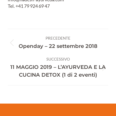
Tel. +41 79 924 69 47
Naviga
PRECEDENTE
tra
Post
Openday – 22 settembre 2018
precedente:
i
SUCCESSIVO
post
11 MAGGIO 2019 – L’AYURVEDA E LA
Prossimo
CUCINA DETOX (1 di 2 eventi)
post: